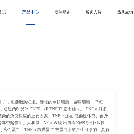
首页
产品中心
定制服务
服务支持
逐典生物
因 子，包括脂肪细胞、活化的单核细胞、巨噬细胞、 B 细
过两种受体 TNFR1 和 TNFR2 发出信号。 TNF-α 对多
染的免疫反应的重要因素。TNF-α 还在 感染性休克、自身
中起作用。人和鼠 TNF-α 表现 出显着的跨物种反应性。
熟的可溶性蛋白。TNF-α 跨膜蛋 白被蛋白水解产生可溶的、具有