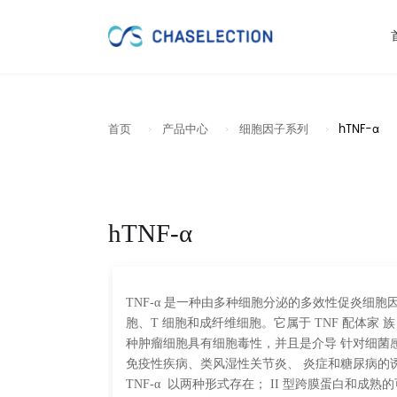
首页
产品中心
细胞因子系列
hTNF-α
hTNF-α
TNF-α 是一种由多种细胞分泌的多效性促炎细胞
胞、T 细胞和成纤维细胞。它属于 TNF 配体家 族，通
种肿瘤细胞具有细胞毒性，并且是介导 针对细菌感
免疫性疾病、类风湿性关节炎、 炎症和糖尿病的诱导
TNF-α 以两种形式存在； II 型跨膜蛋白和成