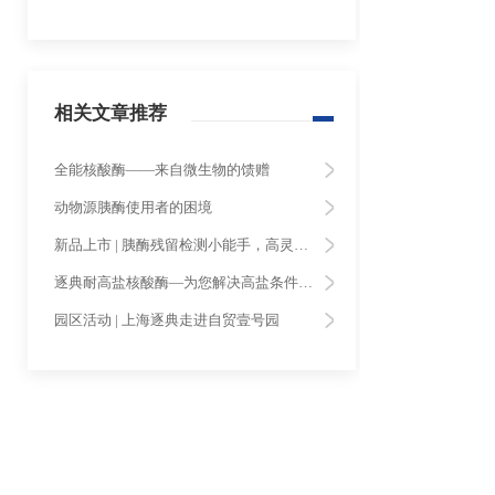
相关文章推荐
全能核酸酶——来自微生物的馈赠
动物源胰酶使用者的困境
新品上市 | 胰酶残留检测小能手，高灵敏度的逐典重组胰蛋白酶ELISA试剂盒
逐典耐高盐核酸酶—为您解决高盐条件下病毒载体制备和蛋白纯化的困扰!
园区活动 | 上海逐典走进自贸壹号园