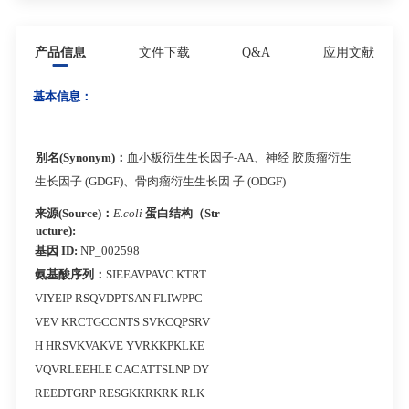
产品信息
文件下载
Q&A
应用文献
基本信息：
别名
(Synonym)
：
血小板衍生生长因子-AA、神经
胶质瘤衍生
生长因子
(GDGF)、骨肉瘤衍生生长因 子 (ODGF)
来源
(Source)
：
E.coli
蛋白结构（
Str
ucture):
基因 ID:
NP_002598
氨基酸序列：
SIEEAVPAVC KTRT
VIYEIP RSQVDPTSAN FLIWPPC
VEV KRCTGCCNTS SVKCQPSRV
H HRSVKVAKVE YVRKKPKLKE
VQVRLEEHLE CACATTSLNP DY
REEDTGRP RESGKKRKRK RLK