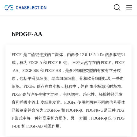
hPDGF-AA
PDGF 是二硫键连接的二聚体，由两条 12.0-13.5 kDa 的多肽链组
成，称为 PDGF-A 和 PDGF-B 链。 三种天然存在的 PDGF，PDGF
-AA、PDGF-BB 和 PDGF-AB，是多种细胞类型的有效有丝分裂
原，包括平滑肌细胞、结缔组织细胞、骨和软骨细胞以及 一些血
细胞。PDGFs 储存在血小板 α 颗粒中，并在 血小板激活时释放。
PDGF 参与许多生物学过程， 包括增生、趋化性、胚胎神经元发
育和呼吸小管上 皮细胞发育。PDGFs 使用的两种不同的信号受体
已被鉴定并命名为 PDGFR-α 和 PDGFR-β。PDGFR- α 是三种 PDG
F 形式中每一种的高亲和力受体。另 一方面，PDGFR-β 仅与 PDG
F-BB 和 PDGF-AB 相互作用。