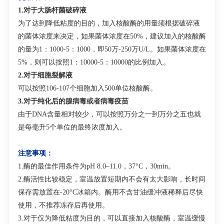
1.
对于大肠杆菌破碎液
为了达到降低粘度的目的，加入核酸酶的用量须根据破碎液
的菌体浓度来决定，如果菌体浓度在
50%
，建议加入的核酸酶
的量为
1
：
1000-5
：
1000
，即
50
万
-250
万
U/L
。如果菌体浓度在
5%
，则可以按照
1
：
10000-5
：
10000
的比例加入。
2.
对于细胞裂解液
可以按照
10
6
-10
7
个细胞加入
500
单位核酸酶。
3.
对于纯化后的腺病毒或者病毒疫苗
由于
DNA
含量相对较少，可以按照万分之一到万分之五也就
是每毫升
5
个单位的最终浓度加入。
注意事项：
1.
酶的最佳作用条件为
pH 8.0–11.0
，
37°C
，
30min
。
2.
酶活性比较稳定，室温放置短期内不会有太大影响，长时间
保存需放置在
-20°C
冰箱内。酶用不含甘油缓冲液稀释后尽快
使用，不推荐冻存后再使用。
3.
对于仅为降低粘度为目的，可以直接加入核酸酶，室温缓慢