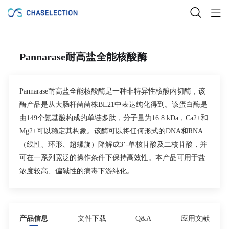
Pannarase耐高盐全能核酸酶
Pannarase
耐高盐全能核酸酶是一种非特异性核酸内切酶，该
酶产品是从大肠杆菌菌株
BL21
中表达纯化得到。该蛋白酶是
由
149
个氨基酸构成的单链多肽，分子量为
16.8 kDa
，
Ca
2+
和
Mg
2+
可以稳定其构象。该酶可以将任何形式的
DNA
和
RNA
（线性、环形、超螺旋）降解成
3’-
单核苷酸及二核苷酸，并
可在一系列宽泛的操作条件下保持高效性。本产品可用于盐
浓度较高、偏碱性的病毒下游纯化。
产品信息
文件下载
Q&A
应用文献