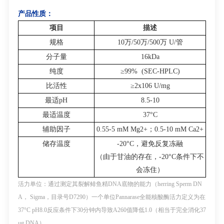
产品性质：
项目
描述
规格
10
万
/50
万
/500
万
U/
管
分子量
16kDa
纯度
≥99% (SEC-HPLC)
比活性
≥2x10
6
U/mg
最适
pH
8.5-10
最适温度
37°C
辅助因子
0.55-5 mM Mg
2+
；
0.5-10 mM Ca
2+
储存温度
-20°C
，避免反复冻融
（由于甘油的存在，
-20°C
条件下不
会冻住）
活力单位：
通过测定其裂解鲱鱼精
DNA
底物的能力（
herring Sperm DN
A
，
Sigma
，目录号
D7290
）一个单位
Pannarase
全能核酸酶活力定义为在
37°C pH8.0
反应条件下
30
分钟内导致
A
260
值降低
1.0
（相当于完全消化
37
μg DNA
）。