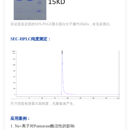
非还原及还原的
SDS-PAGE
显示蛋白分子量约
16kDa
，未见杂蛋白。
SEC-HPLC
纯度测定
：
尺寸排阻色谱显示高纯度，无聚集体产生。
应用案例：
1. Na
+
离子对
Pannarase
酶活性的影响