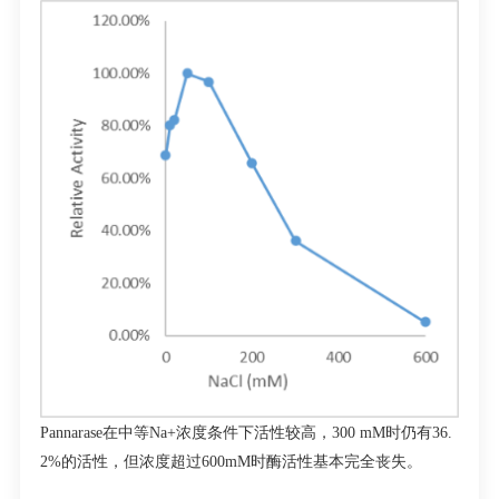
Pannarase
在中等
Na
+
浓度条件下活性较高，
300 mM
时仍有
36.
2%
的活性，但浓度超过
600mM
时酶活性基本完全丧失。