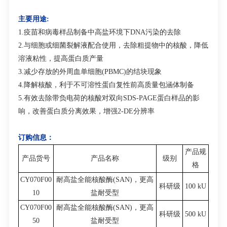
主要用途:
1.疫苗和病毒样品制备中高盐环境下DNA污染的去除
2.与细胞或细菌裂解液配合使用，去除粗提物中的核酸，降低
溶液粘性，提高蛋白质产量
3.减少存放的外周血单细胞(PBMC)的结块现象
4.降解核酸，利于不可溶性蛋白复性前高质量包涵体制备
5.有效去除带负电荷的核酸对双向SDS-PAGE蛋白样品的影
响，改善蛋白质分离效果，增强2-DE分辨率
订购信息：
产品规
产品货号
产品名称
级别
格
CY070F00
耐高盐全能核酸酶(SAN)，更高
科研级
100 kU
10
盐耐受型
CY070F00
耐高盐全能核酸酶(SAN)，更高
科研级
500 kU
50
盐耐受型