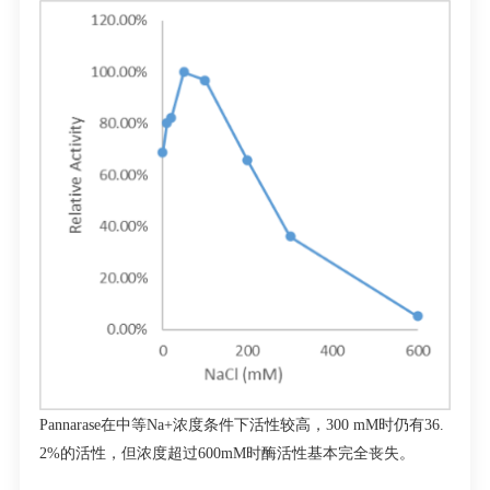
Pannarase
在中等
Na
+
浓度条件下活性较高，
300 mM
时仍有
36.
2%
的活性，但浓度超过
600mM
时酶活性基本完全丧失。