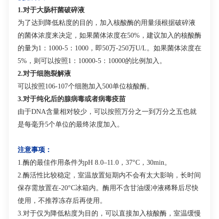
1.
对于大肠杆菌破碎液
为了达到降低粘度的目的，加入核酸酶的用量须根据破碎液
的菌体浓度来决定，如果菌体浓度在
50%
，建议加入的核酸酶
的量为
1
：
1000-5
：
1000
，即
50
万
-250
万
U/L
。如果菌体浓度在
5%
，则可以按照
1
：
10000-5
：
10000
的比例加入。
2.
对于细胞裂解液
可以按照
10
6
-10
7
个细胞加入
500
单位核酸酶。
3.
对于纯化后的腺病毒或者病毒疫苗
由于
DNA
含量相对较少，可以按照万分之一到万分之五也就
是每毫升
5
个单位的最终浓度加入。
注意事项：
1.
酶的最佳作用条件为
pH 8.0–11.0
，
37°C
，
30min
。
2.
酶活性比较稳定，室温放置短期内不会有太大影响，长时间
保存需放置在
-20°C
冰箱内。酶用不含甘油缓冲液稀释后尽快
使用，不推荐冻存后再使用。
3.
对于仅为降低粘度为目的，可以直接加入核酸酶，室温缓慢