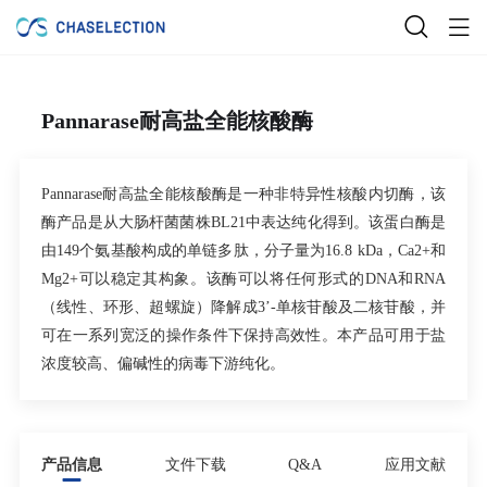
Pannarase耐高盐全能核酸酶
Pannarase
耐高盐全能核酸酶是一种非特异性核酸内切酶，该
酶产品是从大肠杆菌菌株
BL21
中表达纯化得到。该蛋白酶是
由
149
个氨基酸构成的单链多肽，分子量为
16.8 kDa
，
Ca
2+
和
Mg
2+
可以稳定其构象。该酶可以将任何形式的
DNA
和
RNA
（线性、环形、超螺旋）降解成
3’-
单核苷酸及二核苷酸，并
可在一系列宽泛的操作条件下保持高效性。本产品可用于盐
浓度较高、偏碱性的病毒下游纯化。
产品信息
文件下载
Q&A
应用文献