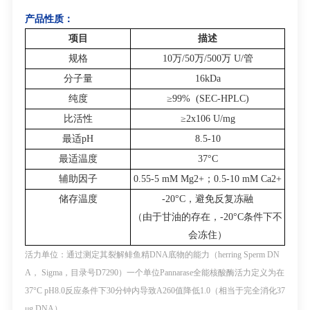
产品性质：
项目
描述
规格
10
万
/50
万
/500
万
U/
管
分子量
16kDa
纯度
≥99% (SEC-HPLC)
比活性
≥2x10
6
U/mg
最适
pH
8.5-10
最适温度
37°C
辅助因子
0.55-5 mM Mg
2+
；
0.5-10 mM Ca
2+
储存温度
-20°C
，避免反复冻融
（由于甘油的存在，
-20°C
条件下不
会冻住）
活力单位：
通过测定其裂解鲱鱼精
DNA
底物的能力（
herring Sperm DN
A
，
Sigma
，目录号
D7290
）一个单位
Pannarase
全能核酸酶活力定义为在
37°C pH8.0
反应条件下
30
分钟内导致
A
260
值降低
1.0
（相当于完全消化
37
μg DNA
）。