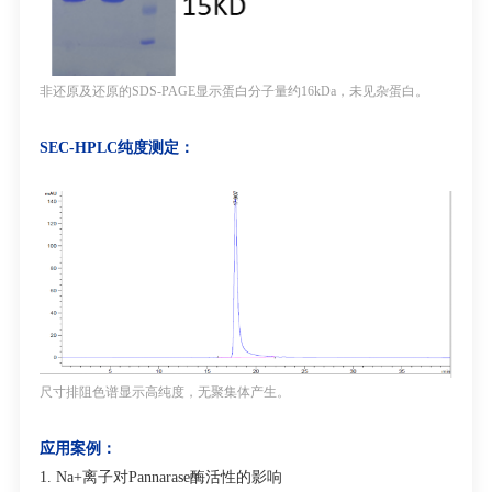
非还原及还原的
SDS-PAGE
显示蛋白分子量约
16kDa
，未见杂蛋白。
SEC-HPLC
纯度测定
：
尺寸排阻色谱显示高纯度，无聚集体产生。
应用案例：
1. Na
+
离子对
Pannarase
酶活性的影响