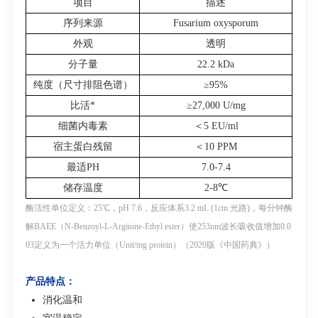
项目
描述
序列来源
Fusarium oxysporum
外观
透明
分子量
22.2 kDa
纯度（尺寸排阻色谱）
≥95%
比活
*
≥27,000 U/mg
细菌内毒素
＜
5 EU/ml
宿主蛋白残留
＜
10 PPM
最适
PH
7.0-7.4
储存温度
2-8℃
酶活性单位定义：
25℃
，
pH 7.6
，反应体系
3.2 mL (1cm
光路
)
，每分钟酶
解
BAEE
（
N-Benzoyl-L-Arginine-Ethyl ester
）使
253nm
波长吸收值增加
0.0
03
定义为一个活力单位（
Unit/mg protein
）（
2020
版《中国药典》）
产品特点：
消化温和