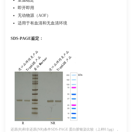
室温稳定
即开即用
无动物源（
AOF
）
适用于有血清和无血清环境
SDS-PAGE
鉴定
：
还原
(R)
和非还原
(NR)
条件
SDS-PAGE
蛋白胶银染比较（上样
0.1μg
）
，