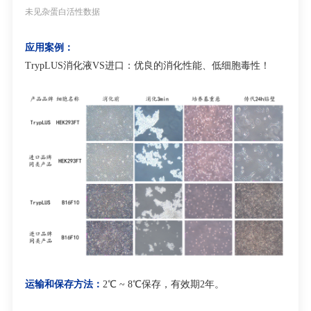
未见杂蛋白
活性数据
应用案例：
TrypLUS
消化液
VS
进口：优良的消化性能、低细胞毒性！
运输和保存方法：
2℃ ~ 8℃
保存，有效期
2
年。