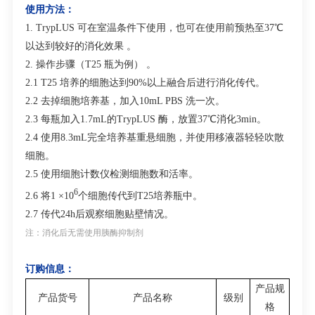
使用方法：
1. TrypLUS
可在室温条件下使用，也可在使用前预热至
37
℃
以达到较好的消化效果
。
2.
操作步骤（
T25
瓶为例）
。
2.1 T25
培养的细胞达到
90%
以上融合后进行消化传代。
2.2
去掉细胞培养基，加入
10mL PBS
洗一次。
2.3
每瓶加入
1.7mL
的
TrypLUS
酶，放置
37
℃消化
3min
。
2.4
使用
8.3mL
完全培养基重悬细胞，并使用移液器轻轻吹散
细胞。
2.5
使用细胞计数仪检测细胞数和活率。
6
2.6
将
1
×
10
个细胞传代到
T25
培养瓶中。
2.7
传代
24h
后观察细胞贴壁情况。
注：消化后无需使用胰酶抑制剂
订购信息：
产品规
产品货号
产品名称
级别
格