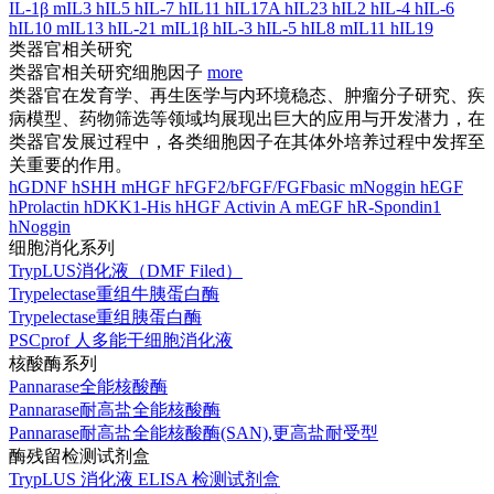
IL-1β
mIL3
hIL5
hIL-7
hIL11
hIL17A
hIL23
hIL2
hIL-4
hIL-6
hIL10
mIL13
hIL-21
mIL1β
hIL-3
hIL-5
hIL8
mIL11
hIL19
类器官相关研究
类器官相关研究细胞因子
more
类器官在发育学、再生医学与内环境稳态、肿瘤分子研究、疾
病模型、药物筛选等领域均展现出巨大的应用与开发潜力，在
类器官发展过程中，各类细胞因子在其体外培养过程中发挥至
关重要的作用。
hGDNF
hSHH
mHGF
hFGF2/bFGF/FGFbasic
mNoggin
hEGF
hProlactin
hDKK1-His
hHGF
Activin A
mEGF
hR-Spondin1
hNoggin
细胞消化系列
TrypLUS消化液（DMF Filed）
Trypelectase重组牛胰蛋白酶
Trypelectase重组胰蛋白酶
PSCprof 人多能干细胞消化液
核酸酶系列
Pannarase全能核酸酶
Pannarase耐高盐全能核酸酶
Pannarase耐高盐全能核酸酶(SAN),更高盐耐受型
酶残留检测试剂盒
TrypLUS 消化液 ELISA 检测试剂盒