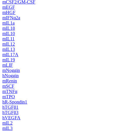
mCSF2/GM-CSF
mEGF
mHGF
mIFNα2a‌
mIL1a
mIL1β
mIL10
mIL11
mIL12
mIL13
mIL17A
mIL19
mLIF
mNoggin
hNoggin
mRenin
mSCF
mTNFα
mTPO
hR-Spondin1
hTGFβ1
hTGFβ3
hVEGFA
mIL2
mIL3