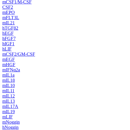
mCSF1/M-CSF
CSF2
mEPO
mFLT3L
mIL21
hTGFβ2
hEGF
hFGF7
hIGF1
hLIF
mCSF2/GM-CSF
mEGF
mHGF
mIFNα2a‌
mIL1a
mIL1β
mIL10
mIL11
mIL12
mIL13
mIL17A
mIL19
mLIF
mNoggin
hNoggin