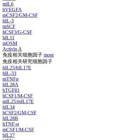
mIL6
hVEGFA
mCSF2/GM-CSF
hIL-3
mSCF
hCSF3/G-CSF
hIL11
mOSM
Activin A
免疫相关细胞因子
more
免疫相关研究细胞因子
hIL25/hIL17E
hIL-33
mTNFα
hIL28A
hTGFβ1
hCSF1/M-CSF
mIL25/mIL17E
hIL34
hCSF2/GM-CSF
hIL28B
hTNF-α
mCSF1/M-CSF
hIL27