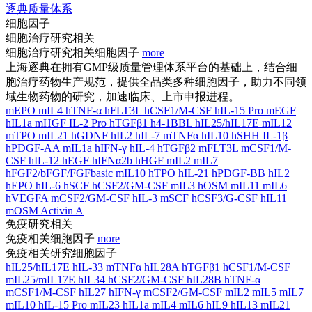
逐典质量体系
细胞因子
细胞治疗研究相关
细胞治疗研究相关细胞因子
more
上海逐典在拥有GMP级质量管理体系平台的基础上，结合细
胞治疗药物生产规范，提供全品类多种细胞因子，助力不同领
域生物药物的研究，加速临床、上市申报进程。
mEPO
mIL4
hTNF-α
hFLT3L
hCSF1/M-CSF
hIL-15 Pro
mEGF
hIL1a
mHGF
IL-2 Pro
hTGFβ1
h4-1BBL
hIL25/hIL17E
mIL12
mTPO
mIL21
hGDNF
hIL2
hIL-7
mTNFα
hIL10
hSHH
IL-1β
hPDGF-AA
mIL1a
hIFN-γ
hIL-4
hTGFβ2
mFLT3L
mCSF1/M-
CSF
hIL-12
hEGF
hIFNα2b
hHGF
mIL2
mIL7
hFGF2/bFGF/FGFbasic
mIL10
hTPO
hIL-21
hPDGF-BB
hIL2
hEPO
hIL-6
hSCF
hCSF2/GM-CSF
mIL3
hOSM
mIL11
mIL6
hVEGFA
mCSF2/GM-CSF
hIL-3
mSCF
hCSF3/G-CSF
hIL11
mOSM
Activin A
免疫研究相关
免疫相关细胞因子
more
免疫相关研究细胞因子
hIL25/hIL17E
hIL-33
mTNFα
hIL28A
hTGFβ1
hCSF1/M-CSF
mIL25/mIL17E
hIL34
hCSF2/GM-CSF
hIL28B
hTNF-α
mCSF1/M-CSF
hIL27
hIFN-γ
mCSF2/GM-CSF
mIL2
mIL5
mIL7
mIL10
hIL-15 Pro
mIL23
hIL1a
mIL4
mIL6
hIL9
hIL13
mIL21