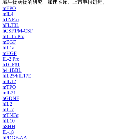
域生物药物的研究，加速临床、上市申报进程。
mEPO
mIL4
hTNF-α
hFLT3L
hCSF1/M-CSF
hIL-15 Pro
mEGF
hIL1a
mHGF
IL-2 Pro
hTGFβ1
h4-1BBL
hIL25/hIL17E
mIL12
mTPO
mIL21
hGDNF
hIL2
hIL-7
mTNFα
hIL10
hSHH
IL-1β
hPDGF-AA