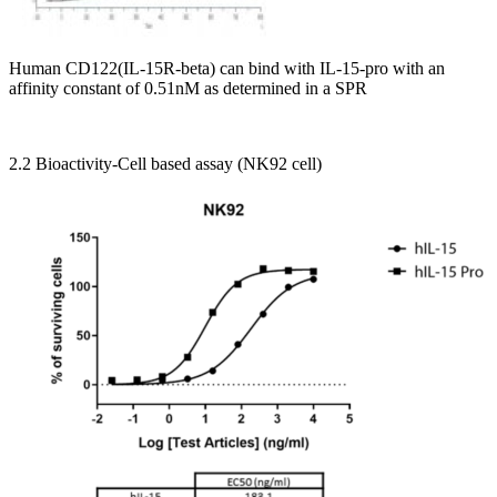
Human CD122(IL-15R-beta) can bind with IL-15-pro with an
affinity constant of 0.51nM as determined in a SPR
2.2 Bioactivity-Cell based assay (NK92 cell)