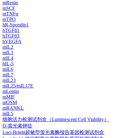
mRenin
mSCF
mTNFα
mTPO
hR-Spondin1
hTGFβ1
hTGFβ3
hVEGFA
mIL2
mIL3
mIL4
hIL-5
mIL6
mIL7
mIL23
mIL25/mIL17E
mLeptin
mMIF
mOSM
mRANKL
mIL5
细胞活力检测试剂盒（Luminescent Cell Viability）
D-萤光素钾盐
Luci-Bright超敏型萤光素酶报告基因检测试剂盒