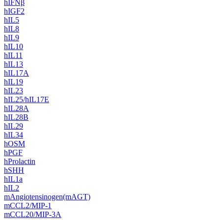
hIFNβ
hIGF2
hIL5
hIL8
hIL9
hIL10
hIL11
hIL13
hIL17A
hIL19
hIL23
hIL25/hIL17E
hIL28A
hIL28B
hIL29
hIL34
hOSM
hPGF
hProlactin
hSHH
hIL1a
hIL2
mAngiotensinogen(mAGT)
mCCL2/MIP-1
mCCL20/MIP-3A