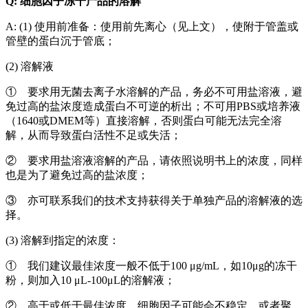
Q: 细胞因子冻干产品的溶解
A: (1) 使用前准备：使用前先离心（见上文），使附于管盖或
管壁的蛋白沉于管底；
(2) 溶解液
① 要求用无菌去离子水溶解的产品，务必不可用盐溶液，避
免过高的盐浓度造成蛋白不可逆的析出；不可用PBS或培养液
（1640或DMEM等）直接溶解，否则蛋白可能无法完全溶
解，从而导致蛋白活性不足或失活；
② 要求用盐溶液溶解的产品，请依照说明书上的浓度，同样
也是为了避免过高的盐浓度；
③ 亦可联系我们的技术支持获得关于单独产品的溶解液的选
择。
(3) 溶解到指定的浓度：
① 我们建议最佳浓度一般不低于100 μg/mL，如10μg的冻干
粉，则加入10 μL-100μL的溶解液；
② 高于或低于最佳浓度，细胞因子可能会不稳定，或者聚