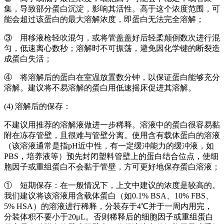
集，导致部分蛋白沉淀，影响其活性。高于这个浓度范围，可
能会超过该蛋白的最大溶解浓度，即蛋白无法完全溶解；
③ 用移液枪轻吹混匀，或将管盖盖好后轻柔颠倒数次进行混
匀，低速离心数秒；溶解时不可振荡，避免因化学键的断裂造
成蛋白失活；
④ 将溶解后的蛋白在室温放置数分钟，以保证蛋白能够充分
溶解。建议将不易溶解的蛋白用低速摇床促进其溶解。
(4) 溶解后的保存：
不建议用推荐的溶解液做进一步稀释。溶液中的蛋白很容易黏
附在冻存管壁，且很难与管壁分离。使用含有载体蛋白的溶液
（该溶液通常是指pH近中性，有一定缓冲能力的缓冲液，如
PBS，培养液等）预先封闭塑料管壁上的蛋白结合位点，使细
胞因子或重组蛋白不会黏于管壁，方可更好地保存蛋白溶液；
① 短期保存：在一般情况下，上文中建议的浓度是较高的。
我们建议将该溶液用含载体蛋白（如0.1% BSA、10% FBS、
5% HSA）的溶液进行稀释，分装存于4℃并于一周内用完，
分装体积不要小于20μL。否则稀释后的细胞因子或重组蛋白