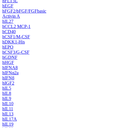
hFLT3L
hEGF
hFGF2/bFGF/FGFbasic
Activin A
hIL27
hCCL2 MCP-1
hCD40
hCSF1/M-CSF
hDKK1-His
hEPO
hCSF3/G-CSF
hGDNF
hHGF
hIFNA8
hIFNα2a‌
hIFNβ
hIGF2
hIL5
hIL8
hIL9
hIL10
hIL11
hIL13
hIL17A
hIL19