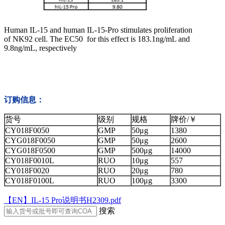
Human IL-15 and human IL-15-Pro stimulates
proliferation
of NK92 cell. The EC50 for this effect is 183.1ng/mL and
9.8ng/mL, respectively
订购信息：
货号
级别
规格
牌价/￥
CY018F0050
GMP
50μg
1380
CYG018F0050
GMP
50μg
2600
CYG018F0500
GMP
500μg
14000
CY018F0010L
RUO
10μg
557
CY018F0020
RUO
20μg
780
CY018F0100L
RUO
100μg
3300
【EN】IL-15 Pro说明书H2309.pdf
搜索