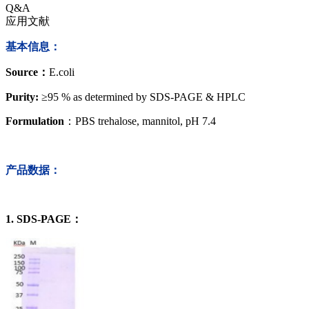
Q&A
应用文献
基本信息：
Source
：
E.coli
Purity:
≥95 % as determined by SDS-PAGE & HPLC
Formulation
：PBS trehalose, mannitol, pH 7.4
产品数据：
1. SDS-PAGE：