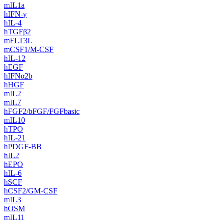
mIL1a
hIFN-γ
hIL-4
hTGFβ2
mFLT3L
mCSF1/M-CSF
hIL-12
hEGF
hIFNα2b
hHGF
mIL2
mIL7
hFGF2/bFGF/FGFbasic
mIL10
hTPO
hIL-21
hPDGF-BB
hIL2
hEPO
hIL-6
hSCF
hCSF2/GM-CSF
mIL3
hOSM
mIL11