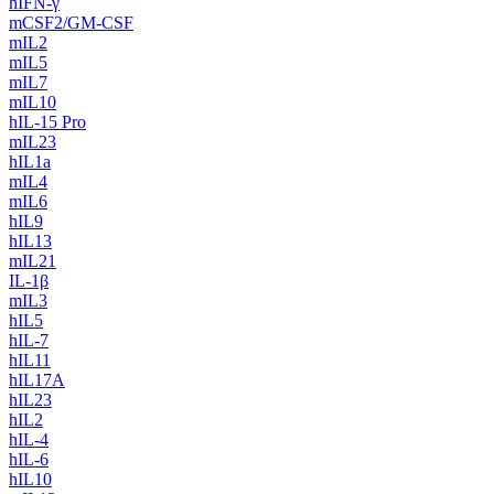
hIFN-γ
mCSF2/GM-CSF
mIL2
mIL5
mIL7
mIL10
hIL-15 Pro
mIL23
hIL1a
mIL4
mIL6
hIL9
hIL13
mIL21
IL-1β
mIL3
hIL5
hIL-7
hIL11
hIL17A
hIL23
hIL2
hIL-4
hIL-6
hIL10