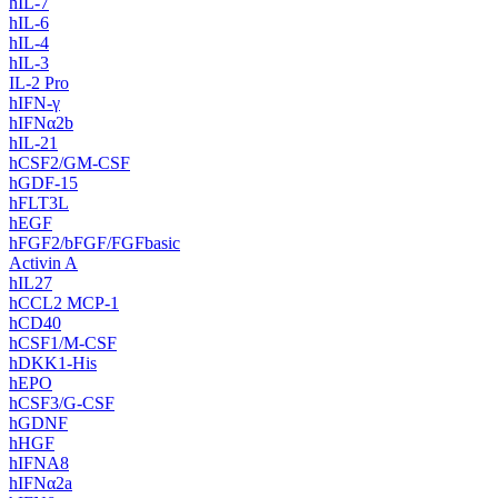
hIL-7
hIL-6
hIL-4
hIL-3
IL-2 Pro
hIFN-γ
hIFNα2b
hIL-21
hCSF2/GM-CSF
hGDF-15
hFLT3L
hEGF
hFGF2/bFGF/FGFbasic
Activin A
hIL27
hCCL2 MCP-1
hCD40
hCSF1/M-CSF
hDKK1-His
hEPO
hCSF3/G-CSF
hGDNF
hHGF
hIFNA8
hIFNα2a‌