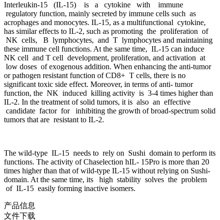
Interleukin-15 (IL-15) is a cytokine with immune
regulatory function, mainly secreted by immune cells such as
acrophages and monocytes. IL-15, as a multifunctional cytokine,
has similar effects to IL-2, such as promoting the proliferation of
NK cells, B lymphocytes, and T lymphocytes and maintaining
these immune cell functions. At the same time, IL-15 can induce
NK cell and T cell development, proliferation, and activation at
low doses of exogenous addition. When enhancing the anti-tumor
or pathogen resistant function of CD8+ T cells, there is no
significant toxic side effect. Moreover, in terms of anti- tumor
function, the NK induced killing activity is 3-4 times higher than
IL-2. In the treatment of solid tumors, it is also an effective
candidate factor for inhibiting the growth of broad-spectrum solid
tumors that are resistant to IL-2.
The wild-type IL-15 needs to rely on Sushi domain to perform its
functions. The activity of Chaselection hIL- 15Pro is more than 20
times higher than that of wild-type IL-15 without relying on Sushi-
domain. At the same time, its high stability solves the problem
of IL-15 easily forming inactive isomers.
产品信息
文件下载