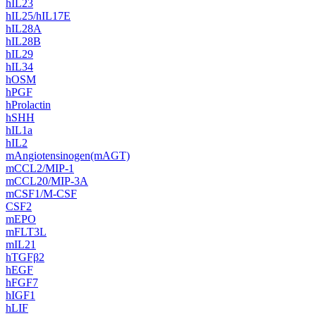
hIL23
hIL25/hIL17E
hIL28A
hIL28B
hIL29
hIL34
hOSM
hPGF
hProlactin
hSHH
hIL1a
hIL2
mAngiotensinogen(mAGT)
mCCL2/MIP-1
mCCL20/MIP-3A
mCSF1/M-CSF
CSF2
mEPO
mFLT3L
mIL21
hTGFβ2
hEGF
hFGF7
hIGF1
hLIF