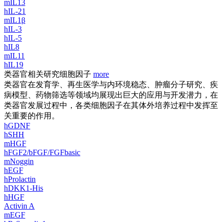
mIL13
hIL-21
mIL1β
hIL-3
hIL-5
hIL8
mIL11
hIL19
类器官相关研究细胞因子
more
类器官在发育学、再生医学与内环境稳态、肿瘤分子研究、疾
病模型、药物筛选等领域均展现出巨大的应用与开发潜力，在
类器官发展过程中，各类细胞因子在其体外培养过程中发挥至
关重要的作用。
hGDNF
hSHH
mHGF
hFGF2/bFGF/FGFbasic
mNoggin
hEGF
hProlactin
hDKK1-His
hHGF
Activin A
mEGF