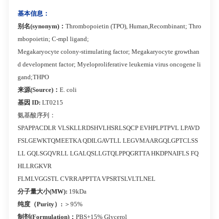
基本信息：
别名(synonym)：
Thrombopoietin (TPO), Human,Recombinant; Thro
mbopoietin; C-mpl ligand;
Megakaryocyte colony-stimulating factor; Megakaryocyte growthan
d development factor; Myeloproliferative leukemia virus oncogene li
gand;THPO
来源(Source)：
E. coli
基因 ID:
LT0215
氨基酸序列：
SPAPPACDLR VLSKLLRDSHVLHSRLSQCP EVHPLPTPVL LPAVD
FSLGEWKTQMEETKA QDILGAVTLL LEGVMAARGQLGPTCLSS
LL GQLSGQVRLL LGALQSLLGTQLPPQGRTTA HKDPNAIFLS FQ
HLLRGKVR
FLMLVGGSTL CVRRAPPTTA VPSRTSLVLTLNEL
分子量大小(MW):
19kDa
纯度（Purity）:
＞95%
制剂(Formulation)：
PBS+15% Glycerol